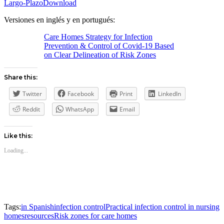
Largo-Plazo
Download
Versiones en inglés y en portugués:
Care Homes Strategy for Infection
Prevention & Control of Covid-19 Based
on Clear Delineation of Risk Zones
Share this:
Twitter
Facebook
Print
LinkedIn
Reddit
WhatsApp
Email
Like this:
Loading...
Tags:
in Spanish
infection control
Practical infection control in nursing
homes
resources
Risk zones for care homes