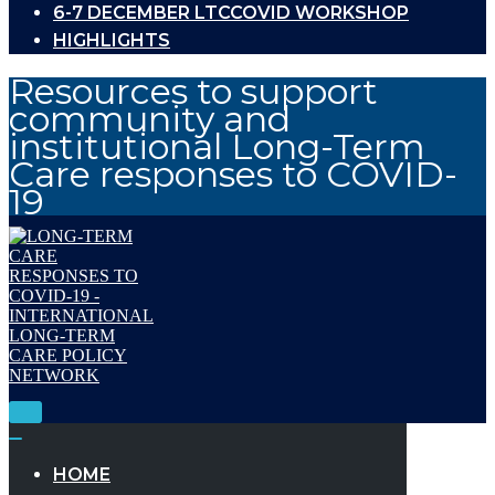
6-7 DECEMBER LTCCOVID WORKSHOP
HIGHLIGHTS
Resources to support
community and
institutional Long-Term
Care responses to COVID-
19
Toggle
Navigation
Toggle
Navigation
HOME