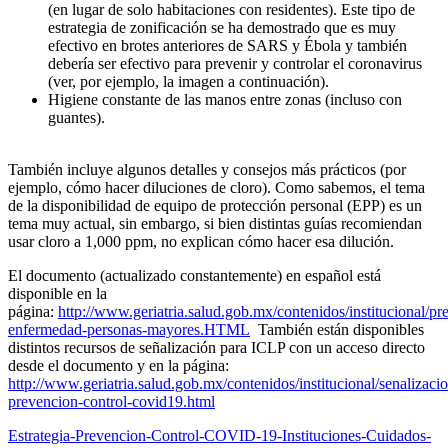
(en lugar de solo habitaciones con residentes). Este tipo de
estrategia de zonificación se ha demostrado que es muy
efectivo en brotes anteriores de SARS y Ébola y también
debería ser efectivo para prevenir y controlar el coronavirus
(ver, por ejemplo, la imagen a continuación).
Higiene constante de las manos entre zonas (incluso con
guantes).
También incluye algunos detalles y consejos más prácticos (por
ejemplo, cómo hacer diluciones de cloro). Como sabemos, el tema
de la disponibilidad de equipo de protección personal (EPP) es un
tema muy actual, sin embargo, si bien distintas guías recomiendan
usar cloro a 1,000 ppm, no explican cómo hacer esa dilución.
El documento (actualizado constantemente) en español está
disponible en la
página:
http://www.geriatria.salud.gob.mx/contenidos/institucional/pr
enfermedad-personas-mayores.HTML
También están disponibles
distintos recursos de señalización para ICLP con un acceso directo
desde el documento y en la página:
http://www.geriatria.salud.gob.mx/contenidos/institucional/senalizaci
prevencion-control-covid19.html
Estrategia-Prevencion-Control-COVID-19-Instituciones-Cuidados-